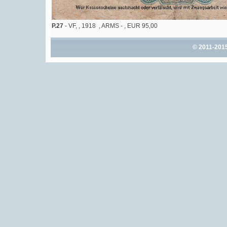
P.27
- VF, , 1918 , ARMS - , EUR 95,00
© 2011-201