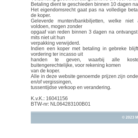
Betaling dient te geschieden binnen 10 dagen na
Het eigendomsrecht gaat pas na volledige beta
de koper.
Geleverde munten/bankbiljetten, welke niet
voldoen, mogen zonder
opgaaf van reden binnen 3 dagen na ontvangst
mits niet uit hun
verpakking verwijderd.
Indien een koper met betaling in gebreke blijft
vordering ter incasso uit
handen te geven, waarbij alle kosten
buitengerechtelijke, voor rekening komen
van de koper.
Alle in deze website genoemde prijzen zijn ond
en/of vergissingen,
tussentijdse verkoop en verandering.
K.v.K.: 16041156
BTW-nr: NL064283100B01
© 2023 M