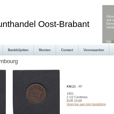
Onze 
ook o
andel Oost-Brabant
Eenvo
raad
Uw
b
Bankbiljetten
Munten
Contact
Voorwaarden
embourg
KM.21
- XF
1901
2 1/2 Centimes
EUR 10,00
Voeg toe aan mijn bestelling