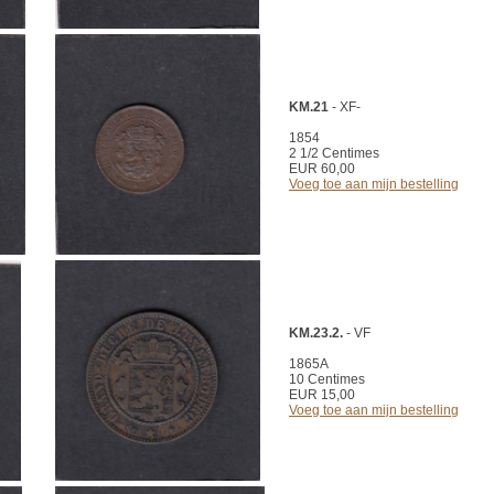
KM.21
- XF-
1854
2 1/2 Centimes
EUR 60,00
Voeg toe aan mijn bestelling
KM.23.2.
- VF
1865A
10 Centimes
EUR 15,00
Voeg toe aan mijn bestelling