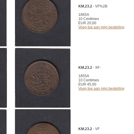
KM.23.2
- VF%2B
1865A
10 Centimes
EUR 20,00
Voeg toe aan mijn bestelling
KM.23.2
- XF-
1855A
10 Centimes
EUR 45,00
Voeg toe aan mijn bestelling
KM.23.2
- VF