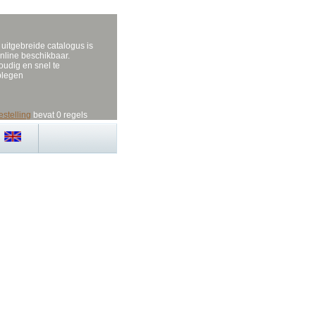
uitgebreide catalogus is
nline beschikbaar.
udig en snel te
plegen
estelling
bevat 0 regels