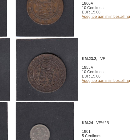
1860A
10 Centimes
EUR 15,00
Voeg toe aan mijn bestelling
KM.23.2,
- VF
1855A
10 Centimes
EUR 15,00
Voeg toe aan mijn bestelling
KM.24
- VF%2B
1901
5 Centimes