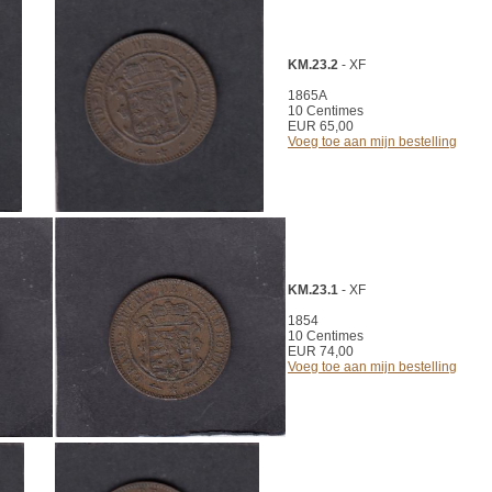
KM.23.2
- XF
1865A
10 Centimes
EUR 65,00
Voeg toe aan mijn bestelling
KM.23.1
- XF
1854
10 Centimes
EUR 74,00
Voeg toe aan mijn bestelling