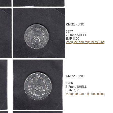
KM.21
- UNC
1977
2 Franc SHELL
EUR 8,00
Voeg toe aan mijn bestelling
KM.22
- UNC
1986
5 Franc SHELL
EUR 7,50
Voeg toe aan mijn bestelling