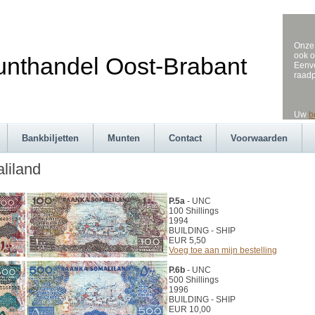
Onze 
ook o
andel Oost-Brabant
Eenvo
raad
Uw
b
Bankbiljetten
Munten
Contact
Voorwaarden
liland
P.5a
- UNC
100 Shillings
1994
BUILDING - SHIP
EUR 5,50
Voeg toe aan mijn bestelling
P.6b
- UNC
500 Shillings
1996
BUILDING - SHIP
EUR 10,00