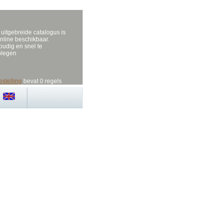
uitgebreide catalogus is
nline beschikbaar.
udig en snel te
plegen
estelling
bevat 0 regels