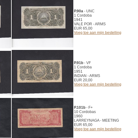
P.90a
- UNC
1 Cordoba
1941
VALE POR - ARMS
EUR 65,00
Voeg toe aan mijn bestelling
P.91b
- VF
1 Cordoba
1951
INDIAN - ARMS
EUR 20,00
Voeg toe aan mijn bestelling
P.101b
- F+
10 Cordobas
1960
LARREYNAGA - MEETING
EUR 65,00
Voeg toe aan mijn bestelling