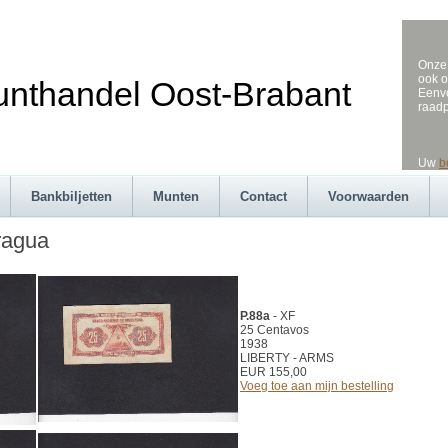
Onze 
ook o
andel Oost-Brabant
Eenvo
raad
Uw
b
Bankbiljetten
Munten
Contact
Voorwaarden
ragua
P.88a
- XF
25 Centavos
1938
LIBERTY - ARMS
EUR 155,00
Voeg toe aan mijn bestelling