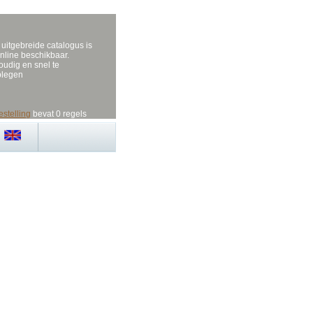
uitgebreide catalogus is
nline beschikbaar.
udig en snel te
plegen
estelling
bevat 0 regels