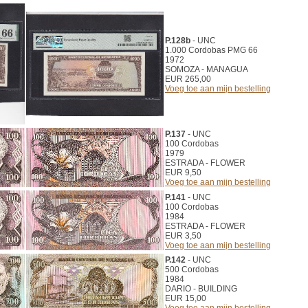
P.128b
- UNC
1.000 Cordobas PMG 66
1972
SOMOZA - MANAGUA
EUR 265,00
Voeg toe aan mijn bestelling
P.137
- UNC
100 Cordobas
1979
ESTRADA - FLOWER
EUR 9,50
Voeg toe aan mijn bestelling
P.141
- UNC
100 Cordobas
1984
ESTRADA - FLOWER
EUR 3,50
Voeg toe aan mijn bestelling
P.142
- UNC
500 Cordobas
1984
DARIO - BUILDING
EUR 15,00