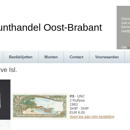
Onze 
ook o
andel Oost-Brabant
Eenvo
raad
Uw
b
Bankbiljetten
Munten
Contact
Voorwaarden
ve Isl.
P.9
- UNC
2 Rufiyaa
1983
SHIP - SHIP
EUR 6,00
Voeg toe aan mijn bestelling