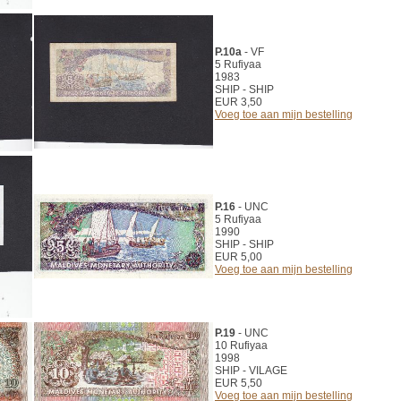
P.10a
- VF
5 Rufiyaa
1983
SHIP - SHIP
EUR 3,50
Voeg toe aan mijn bestelling
P.16
- UNC
5 Rufiyaa
1990
SHIP - SHIP
EUR 5,00
Voeg toe aan mijn bestelling
P.19
- UNC
10 Rufiyaa
1998
SHIP - VILAGE
EUR 5,50
Voeg toe aan mijn bestelling