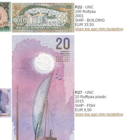
P.22
- UNC
100 Rufiyaa
2001
SHIP - BUILDING
EUR 33,50
Voeg toe aan mijn bestelling
P.27
- UNC
20 Ruffiyaa plastic
2015
SHIP - FISH
EUR 6,50
Voeg toe aan mijn bestelling