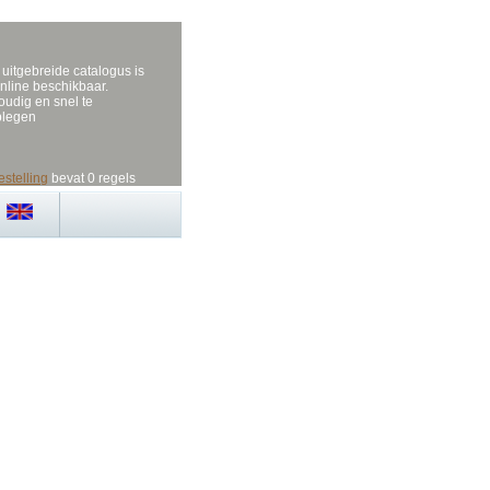
uitgebreide catalogus is
nline beschikbaar.
udig en snel te
plegen
estelling
bevat 0 regels