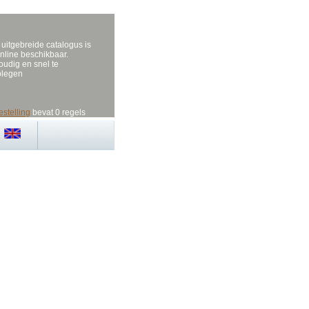
uitgebreide catalogus is
nline beschikbaar.
udig en snel te
plegen
estelling
bevat 0 regels