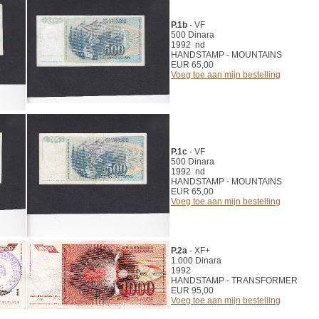
P.1b
- VF
500 Dinara
1992 nd
HANDSTAMP - MOUNTAINS
EUR 65,00
Voeg toe aan mijn bestelling
P.1c
- VF
500 Dinara
1992 nd
HANDSTAMP - MOUNTAINS
EUR 65,00
Voeg toe aan mijn bestelling
P.2a
- XF+
1.000 Dinara
1992
HANDSTAMP - TRANSFORMER
EUR 95,00
Voeg toe aan mijn bestelling