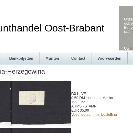
Onze 
ook o
andel Oost-Brabant
Eenvo
raad
Uw
b
Bankbiljetten
Munten
Contact
Voorwaarden
ia-Herzegowina
P.X1
- VF
0,50 DM local note Mostar
1993 nd
ARMS - STAMP
EUR 35,00
Voeg toe aan mijn bestelling