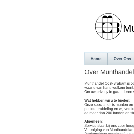
Munth
Home
Over Ons
Over Munthandel
Munthandel Oost-Brabant is op
waar u van harte welkom bent.
Om uw privacy te garanderen v
Wat hebben wij u te bieden
:
Onze specialiteit is munten e
postorderafdeling en wij verst
de meer dan 200 landen en st
Algemeen
:
Service staat bij ons zeer hoog
Vereniging van Munthandelare