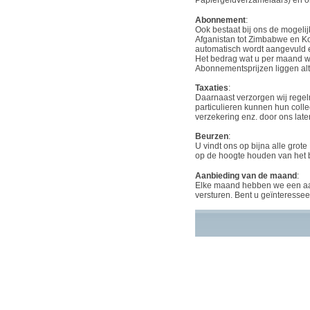
Papiergeldverzamelaars) en o
Abonnement
:
Ook bestaat bij ons de mogeli
Afganistan tot Zimbabwe en Ko
automatisch wordt aangevuld en
Het bedrag wat u per maand wilt
Abonnementsprijzen liggen alti
Taxaties
:
Daarnaast verzorgen wij regel
particulieren kunnen hun colle
verzekering enz. door ons late
Beurzen
:
U vindt ons op bijna alle grote
op de hoogte houden van het
Aanbieding van de maand
:
Elke maand hebben we een aan
versturen. Bent u geïnteressee