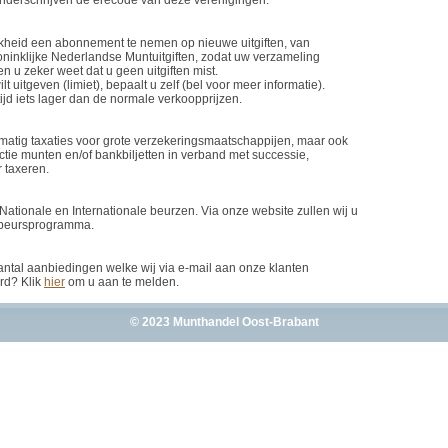
nderschrijven de erecode van deze verenigingen.
jkheid een abonnement te nemen op nieuwe uitgiften, van
ninklijke Nederlandse Muntuitgiften, zodat uw verzameling
 u zeker weet dat u geen uitgiften mist.
 uitgeven (limiet), bepaalt u zelf (bel voor meer informatie).
jd iets lager dan de normale verkoopprijzen.
matig taxaties voor grote verzekeringsmaatschappijen, maar ook
ctie munten en/of bankbiljetten in verband met successie,
r taxeren.
 Nationale en Internationale beurzen. Via onze website zullen wij u
 beursprogramma.
tal aanbiedingen welke wij via e-mail aan onze klanten
rd? Klik
hier
om u aan te melden.
© 2023 Munthandel Oost-Brabant