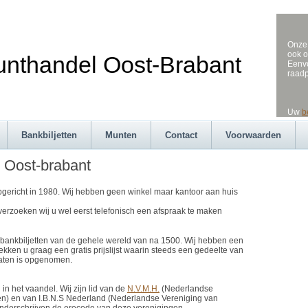
Onze 
ook o
andel Oost-Brabant
Eenvo
raad
Uw
b
Bankbiljetten
Munten
Contact
Voorwaarden
 Oost-brabant
gericht in 1980. Wij hebben geen winkel maar kantoor aan huis
erzoeken wij u wel eerst telefonisch een afspraak te maken
n bankbiljetten van de gehele wereld van na 1500. Wij hebben een
rekken u graag een gratis prijslijst waarin steeds een gedeelte van
aten is opgenomen.
 in het vaandel. Wij zijn lid van de
N.V.M.H.
(Nederlandse
n) en van I.B.N.S Nederland (Nederlandse Vereniging van