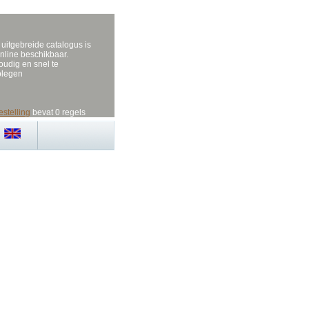
uitgebreide catalogus is
nline beschikbaar.
udig en snel te
plegen
estelling
bevat 0 regels