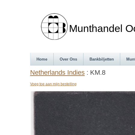
Munthandel Oos
Home
Over Ons
Bankbiljetten
Mun
Netherlands Indies
: KM.8
Voeg toe aan mijn bestelling