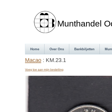
Munthandel Oos
Home
Over Ons
Bankbiljetten
Mun
Macao
: KM.23.1
Voeg toe aan mijn bestelling