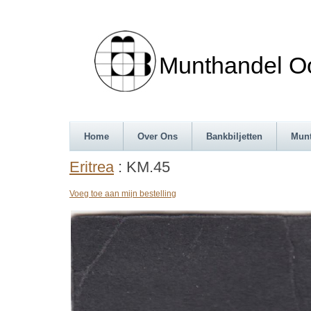
Munthandel Oos
Home
Over Ons
Bankbiljetten
Mun
Eritrea
: KM.45
Voeg toe aan mijn bestelling