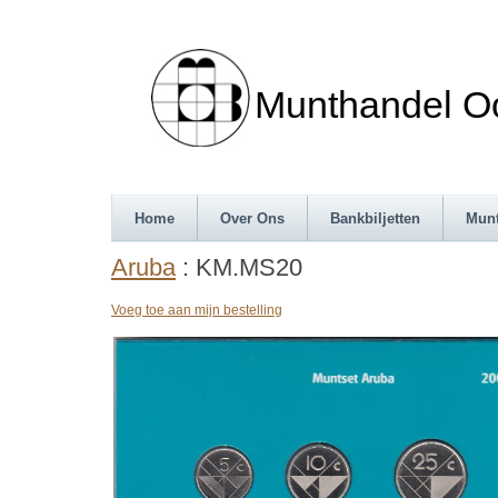
Munthandel Oos
Home
Over Ons
Bankbiljetten
Mun
Aruba
: KM.MS20
Voeg toe aan mijn bestelling