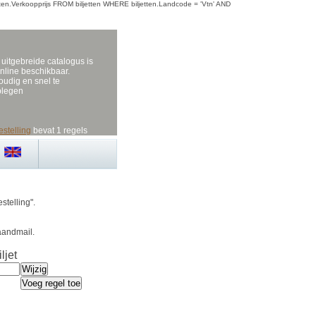
iljetten.Verkoopprijs FROM biljetten WHERE biljetten.Landcode = 'Vtn' AND
uitgebreide catalogus is
nline beschikbaar.
udig en snel te
plegen
estelling
bevat 1 regels
stelling".
aandmail.
ljet