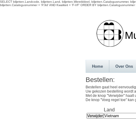
SELECT biljetten.Landcode, biljetten.Land, biljetten.Werelddeel, biljetten.Catalogusnummer, biljett
biljetten.Catalogusnummer = 'P.9d' AND Kwaliteit = 'F-VF' ORDER BY biljetten.Catalogusnummer 
Munth
Home
Over Ons
Bestellen:
Bestellen gaat heel eenvoudig
Uw gekozen bestelling wordt a
Met de knop "Verwijder" haalt 
De knop "Voeg regel toe" kan 
Land