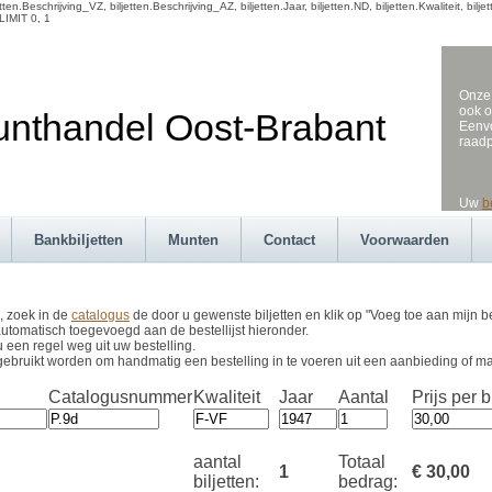
en.Beschrijving_VZ, biljetten.Beschrijving_AZ, biljetten.Jaar, biljetten.ND, biljetten.Kwaliteit, b
LIMIT 0, 1
Onze 
ook o
andel Oost-Brabant
Eenvo
raad
Uw
b
Bankbiljetten
Munten
Contact
Voorwaarden
, zoek in de
catalogus
de door u gewenste biljetten en klik op "Voeg toe aan mijn be
utomatisch toegevoegd aan de bestellijst hieronder.
u een regel weg uit uw bestelling.
gebruikt worden om handmatig een bestelling in te voeren uit een aanbieding of m
Catalogusnummer
Kwaliteit
Jaar
Aantal
Prijs per bi
aantal
Totaal
1
€ 30,00
biljetten:
bedrag: