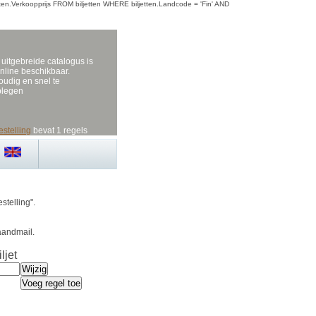
iljetten.Verkoopprijs FROM biljetten WHERE biljetten.Landcode = 'Fin' AND
uitgebreide catalogus is
nline beschikbaar.
udig en snel te
plegen
estelling
bevat 1 regels
stelling".
aandmail.
ljet