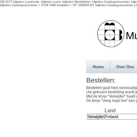
SELECT biljetten.Landcode, biljetten.Land, biljetten.Werelddeel, biljetten.Catalogusnummer, biljett
biljetten.Catalogusnummer = 'P.69' AND Kwaliteit = 'VF' ORDER BY biljetten.Catalogusnummer LI
Munth
Home
Over Ons
Bestellen:
Bestellen gaat heel eenvoudig
Uw gekozen bestelling wordt a
Met de knop "Verwijder" haalt 
De knop "Voeg regel toe" kan 
Land