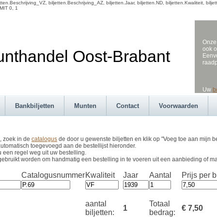
en.Beschrijving_VZ, biljetten.Beschrijving_AZ, biljetten.Jaar, biljetten.ND, biljetten.Kwaliteit, b
MIT 0, 1
Onze 
ook o
andel Oost-Brabant
Eenvo
raad
Uw
b
Bankbiljetten
Munten
Contact
Voorwaarden
, zoek in de
catalogus
de door u gewenste biljetten en klik op "Voeg toe aan mijn be
utomatisch toegevoegd aan de bestellijst hieronder.
u een regel weg uit uw bestelling.
gebruikt worden om handmatig een bestelling in te voeren uit een aanbieding of m
Catalogusnummer
Kwaliteit
Jaar
Aantal
Prijs per bi
aantal
Totaal
1
€ 7,50
biljetten:
bedrag: