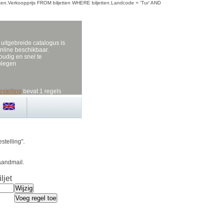
iljetten.Verkoopprijs FROM biljetten WHERE biljetten.Landcode = 'Tur' AND
uitgebreide catalogus is
nline beschikbaar.
udig en snel te
plegen
estelling
bevat 1 regels
stelling".
aandmail.
ljet