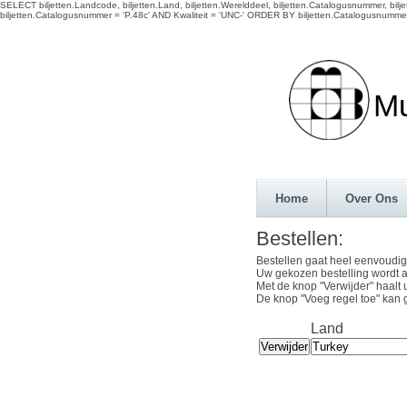
SELECT biljetten.Landcode, biljetten.Land, biljetten.Werelddeel, biljetten.Catalogusnummer, biljett
biljetten.Catalogusnummer = 'P.48c' AND Kwaliteit = 'UNC-' ORDER BY biljetten.Catalogusnumme
Munth
Home
Over Ons
Bestellen:
Bestellen gaat heel eenvoudig
Uw gekozen bestelling wordt a
Met de knop "Verwijder" haalt 
De knop "Voeg regel toe" kan 
Land