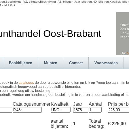
en.Beschrijving_VZ, biljetten.Beschrijving_AZ, biljetten.Jaar, biljetten.ND, biljetten.Kwaliteit, b
r LIMIT 0, 1
Onze 
ook o
andel Oost-Brabant
Eenvo
raad
Uw
b
Bankbiljetten
Munten
Contact
Voorwaarden
, zoek in de
catalogus
de door u gewenste biljetten en klik op "Voeg toe aan mijn be
utomatisch toegevoegd aan de bestellijst hieronder.
u een regel weg uit uw bestelling.
gebruikt worden om handmatig een bestelling in te voeren uit een aanbieding of m
Catalogusnummer
Kwaliteit
Jaar
Aantal
Prijs per bi
aantal
Totaal
1
€ 225,00
biljetten:
bedrag: