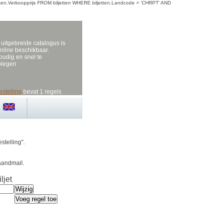
biljetten.Verkoopprijs FROM biljetten WHERE biljetten.Landcode = 'CHRPT' AND
uitgebreide catalogus is
nline beschikbaar.
udig en snel te
plegen
estelling
bevat 1 regels
stelling".
aandmail.
ljet