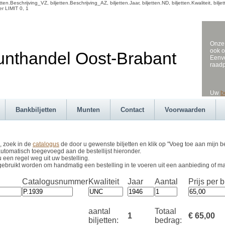
ten.Beschrijving_VZ, biljetten.Beschrijving_AZ, biljetten.Jaar, biljetten.ND, biljetten.Kwaliteit, 
r LIMIT 0, 1
Onze 
ook o
andel Oost-Brabant
Eenvo
raad
Uw
b
Bankbiljetten
Munten
Contact
Voorwaarden
, zoek in de
catalogus
de door u gewenste biljetten en klik op "Voeg toe aan mijn be
utomatisch toegevoegd aan de bestellijst hieronder.
u een regel weg uit uw bestelling.
gebruikt worden om handmatig een bestelling in te voeren uit een aanbieding of m
Catalogusnummer
Kwaliteit
Jaar
Aantal
Prijs per bi
aantal
Totaal
1
€ 65,00
biljetten:
bedrag: