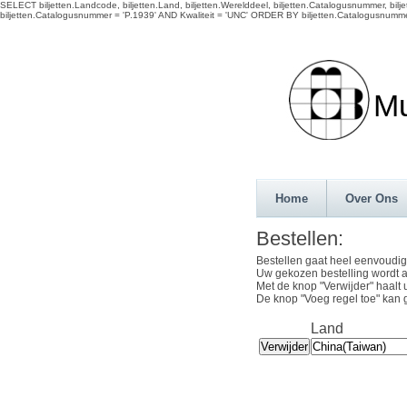
SELECT biljetten.Landcode, biljetten.Land, biljetten.Werelddeel, biljetten.Catalogusnummer, biljet
biljetten.Catalogusnummer = 'P.1939' AND Kwaliteit = 'UNC' ORDER BY biljetten.Catalogusnumme
Munth
Home
Over Ons
Bestellen:
Bestellen gaat heel eenvoudig
Uw gekozen bestelling wordt a
Met de knop "Verwijder" haalt 
De knop "Voeg regel toe" kan 
Land