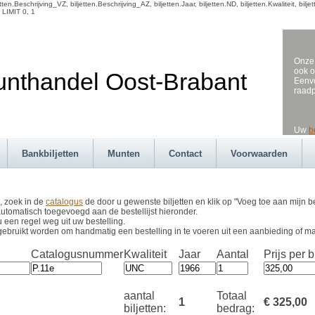
en.Beschrijving_VZ, biljetten.Beschrijving_AZ, biljetten.Jaar, biljetten.ND, biljetten.Kwaliteit, b
 LIMIT 0, 1
Onze 
ook o
andel Oost-Brabant
Eenvo
raad
Uw
b
Bankbiljetten
Munten
Contact
Voorwaarden
, zoek in de
catalogus
de door u gewenste biljetten en klik op "Voeg toe aan mijn be
utomatisch toegevoegd aan de bestellijst hieronder.
u een regel weg uit uw bestelling.
gebruikt worden om handmatig een bestelling in te voeren uit een aanbieding of m
Catalogusnummer
Kwaliteit
Jaar
Aantal
Prijs per bi
aantal
Totaal
1
€ 325,00
biljetten:
bedrag: