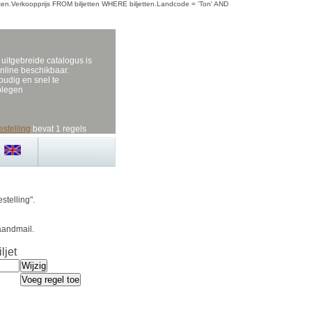
iljetten.Verkoopprijs FROM biljetten WHERE biljetten.Landcode = 'Ton' AND
uitgebreide catalogus is
nline beschikbaar.
udig en snel te
plegen
estelling
bevat 1 regels
stelling".
aandmail.
ljet