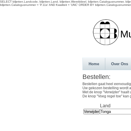
SELECT biljetten.Landcode, biljetten.Land, biljetten.Werelddeel, biljetten.Catalogusnummer, biljett
biljetten.Catalogusnummer = 'P.11e' AND Kwaliteit = 'UNC' ORDER BY biljetten.Catalogusnummer
Munth
Home
Over Ons
Bestellen:
Bestellen gaat heel eenvoudig
Uw gekozen bestelling wordt a
Met de knop "Verwijder" haalt 
De knop "Voeg regel toe" kan 
Land