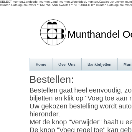
SELECT munten.Landcode, munten.Land, munten.Werelddeel, munten.Catalogusnummer, munten
munten.Catalogusnummer = 'KM.756' AND Kwaliteit = 'VF' ORDER BY munten.Catalogusnummer 
Munthandel Oos
Home
Over Ons
Bankbiljetten
Mun
Bestellen:
Bestellen gaat heel eenvoudig, z
biljetten en klik op "Voeg toe aan m
Uw gekozen bestelling wordt auto
hieronder.
Met de knop "Verwijder" haalt u ee
De knop "Voeg regel toe" kan geb