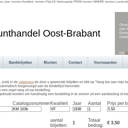
Jaar, munten.Kwaliteit, munten.Prijs AS Verkoopprijs FROM munten WHERE munten.Landcode 
Onze 
ook o
andel Oost-Brabant
Eenvo
raad
Uw
b
Bankbiljetten
Munten
Contact
Voorwaarden
, zoek in de
catalogus
de door u gewenste biljetten en klik op "Voeg toe aan mijn be
utomatisch toegevoegd aan de bestellijst hieronder.
u een regel weg uit uw bestelling.
gebruikt worden om handmatig een bestelling in te voeren uit een aanbieding of m
Catalogusnummer
Kwaliteit
Jaar
Aantal
Prijs per bi
aantal
Totaal
1
€ 3,50
biljetten:
bedrag: