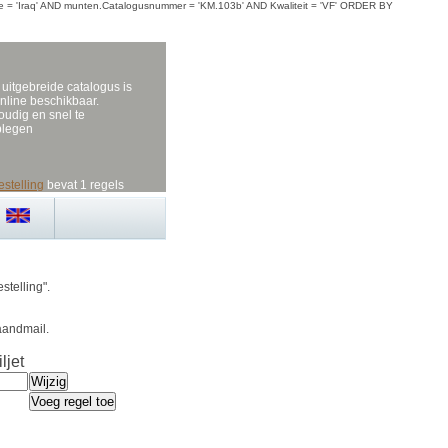
= 'Iraq' AND munten.Catalogusnummer = 'KM.103b' AND Kwaliteit = 'VF' ORDER BY
uitgebreide catalogus is
nline beschikbaar.
udig en snel te
plegen
estelling
bevat 1 regels
stelling".
aandmail.
ljet