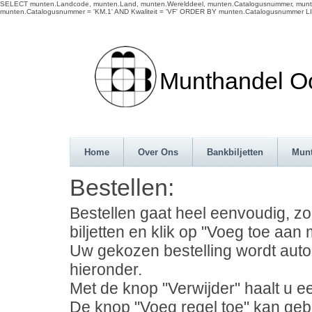
SELECT munten.Landcode, munten.Land, munten.Werelddeel, munten.Catalogusnummer, munten
munten.Catalogusnummer = 'KM.1' AND Kwaliteit = 'VF' ORDER BY munten.Catalogusnummer LI
Munthandel Oos
Home
Over Ons
Bankbiljetten
Mun
Bestellen:
Bestellen gaat heel eenvoudig, z
biljetten en klik op "Voeg toe aan m
Uw gekozen bestelling wordt auto
hieronder.
Met de knop "Verwijder" haalt u ee
De knop "Voeg regel toe" kan geb